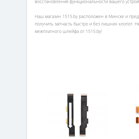
восстановления функциональности вашего устрой
Наш магазин 1515.by расположен в Минске и предл
получить запчасть быстро и без лишних хлопот.
межплатного шлейфа от 1515.by!