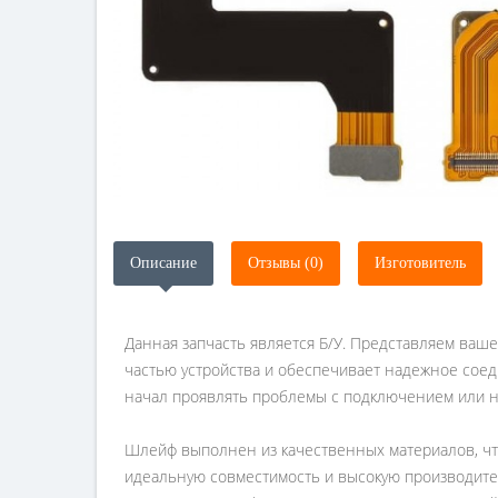
Описание
Отзывы (0)
Изготовитель
Данная запчасть является Б/У. Представляем ваш
частью устройства и обеспечивает надежное соед
начал проявлять проблемы с подключением или н
Шлейф выполнен из качественных материалов, что
идеальную совместимость и высокую производите