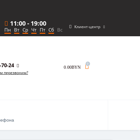
11:00
-
19:00
Клиент-центр
Пн
Вт
Ср
Чт
Пт
Сб
Вс
-70-24
0
0.00BYN
ам перезвоним?
лефона