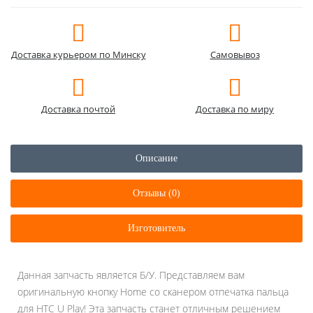
Доставка курьером по Минску
Самовывоз
Доставка почтой
Доставка по миру
Описание
Отзывы (0)
Изготовитель
Данная запчасть является Б/У. Представляем вам
оригинальную кнопку Home со сканером отпечатка пальца
для HTC U Play! Эта запчасть станет отличным решением