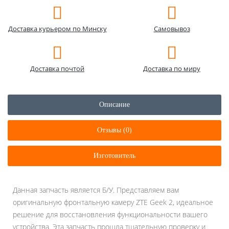
Доставка курьером по Минску
Самовывоз
Доставка почтой
Доставка по миру
Описание
Отзывы (0)
Изготовитель
Данная запчасть является Б/У. Представляем вам
оригинальную фронтальную камеру ZTE Geek 2, идеальное
решение для восстановления функциональности вашего
устройства. Эта запчасть прошла тщательную проверку и