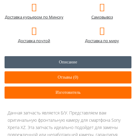
Доставка курьером по Минску
Самовывоз
Доставка почтой
Доставка по миру
Описание
Отзывы (0)
Изготовитель
Данная запчасть является Б/У. Представляем вам
оригинальную фронтальную камеру для смартфона Sony
Xperia XZ. Эта запчасть идеально подойдет для замены
поврежденной или неработающей камеры, гарантируя