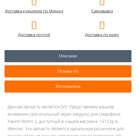
Доставка курьером по Минску
Самовывоз
Доставка почтой
Доставка по миру
Описание
Отзывы (0)
Изготовитель
Данная запчасть является Б/У. Представляем вашему
вниманию оригинальный экран (модуль) для смартфона
Xiaomi Redmi 2, доступный в нашем магазине 1515.by в
Минске. Эта запчасть является идеальным решением для
восстановления вашего устройства после повреждений