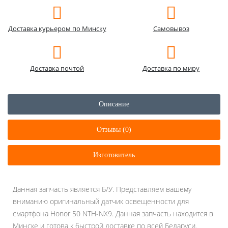
Доставка курьером по Минску
Самовывоз
Доставка почтой
Доставка по миру
Описание
Отзывы (0)
Изготовитель
Данная запчасть является Б/У. Представляем вашему
вниманию оригинальный датчик освещенности для
смартфона Honor 50 NTH-NX9. Данная запчасть находится в
Минске и готова к быстрой доставке по всей Беларуси.