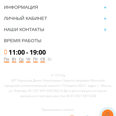
ИНФОРМАЦИЯ
ЛИЧНЫЙ КАБИНЕТ
НАШИ КОНТАКТЫ
ВРЕМЯ РАБОТЫ
11:00
-
19:00
Пн
Вт
Ср
Чт
Пт
Сб
Вс
© 1515.by
ИП Терешков Денис Николаевич Зарегистрирован Минский
городской исполнительный комитет 19 Апреля 2021г. адрес: г. Минск,
ул. Левкова, 45 ,107 УНП 690740214 Дата регистрации интернет
магазина в торговом реестре 26.97.2021 N515268
Принимаем к оплате: