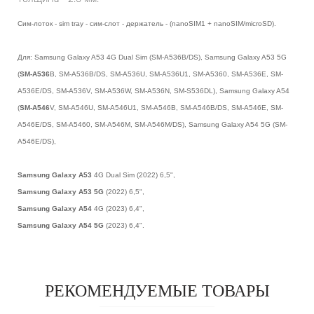
Cим-лоток - sim tray - cим-слот - держатель - (nanoSIM1 + nanoSIM/microSD).
Для: Samsung Galaxy A53 4G Dual Sim (SM-A536B/DS), Samsung Galaxy A53 5G
(
SM-A536
B, SM-A536B/DS, SM-A536U, SM-A536U1, SM-A5360, SM-A536E, SM-
A536E/DS, SM-A536V, SM-A536W, SM-A536N, SM-S536DL), Samsung Galaxy A54
(
SM-A546
V, SM-A546U, SM-A546U1, SM-A546B, SM-A546B/DS, SM-A546E, SM-
A546E/DS, SM-A5460, SM-A546M, SM-A546M/DS), Samsung Galaxy A54 5G (SM-
A546E/DS),
Samsung Galaxy A53
4G Dual Sim (2022) 6,5",
Samsung Galaxy A53 5G
(2022) 6,5",
Samsung Galaxy A54
4G
(2023) 6,4",
Samsung Galaxy A54 5G
(2023) 6,4".
РЕКОМЕНДУЕМЫЕ ТОВАРЫ