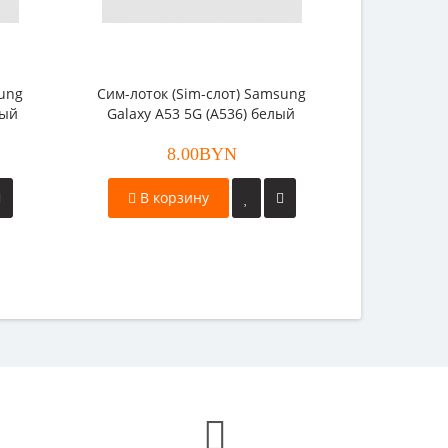
sung
Cим-лоток (Sim-слот) Samsung
ный
Galaxy A53 5G (A536) белый
8.00BYN
В корзину