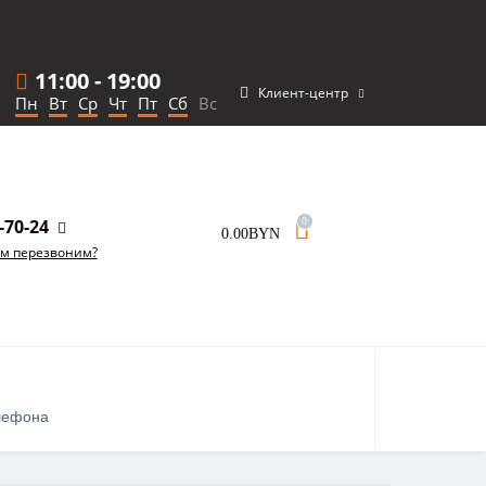
11:00
-
19:00
Клиент-центр
Пн
Вт
Ср
Чт
Пт
Сб
Вс
-70-24
0
0.00BYN
ам перезвоним?
лефона