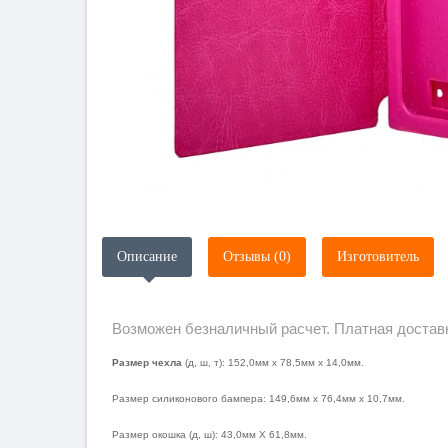
Описание
Отзывы (0)
Изготовитель
Возможен безналичный расчет. Платная доставк
Размер чехла
(д, ш, т): 152,0мм х 78,5мм х 14,0мм.
Размер силиконового бампера: 149,6мм х 76,4мм х 10,7мм.
Размер окошка (д, ш): 43,0мм X 61,8мм.