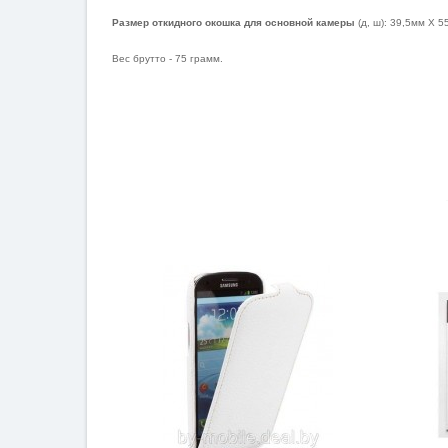
Размер откидного окошка для основной камеры
(д, ш): 39,5мм X 5
Вес брутто - 75 грамм.