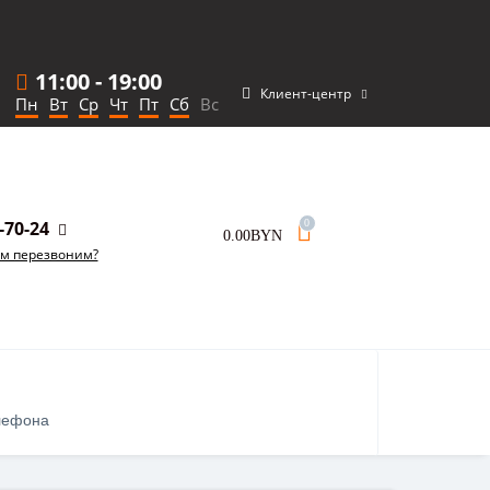
11:00
-
19:00
Клиент-центр
Пн
Вт
Ср
Чт
Пт
Сб
Вс
-70-24
0
0.00BYN
ам перезвоним?
лефона