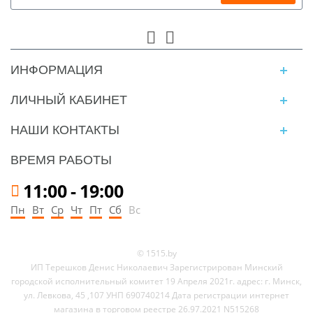
ИНФОРМАЦИЯ
ЛИЧНЫЙ КАБИНЕТ
НАШИ КОНТАКТЫ
ВРЕМЯ РАБОТЫ
11:00
-
19:00
Пн
Вт
Ср
Чт
Пт
Сб
Вс
© 1515.by
ИП Терешков Денис Николаевич Зарегистрирован Минский
городской исполнительный комитет 19 Апреля 2021г. адрес: г. Минск,
ул. Левкова, 45 ,107 УНП 690740214 Дата регистрации интернет
магазина в торговом реестре 26.97.2021 N515268