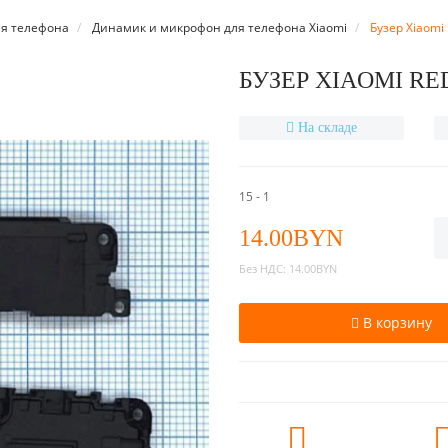
я телефона
Динамик и микрофон для телефона Xiaomi
Бузер Xiaomi 
БУЗЕР XIAOMI RE
На складе
15 - 1
14.00BYN
Без НДС:
14.00BYN
В корзину