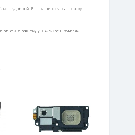
 более удобной. Все наши товары проходят
с и верните вашему устройству прежнюю