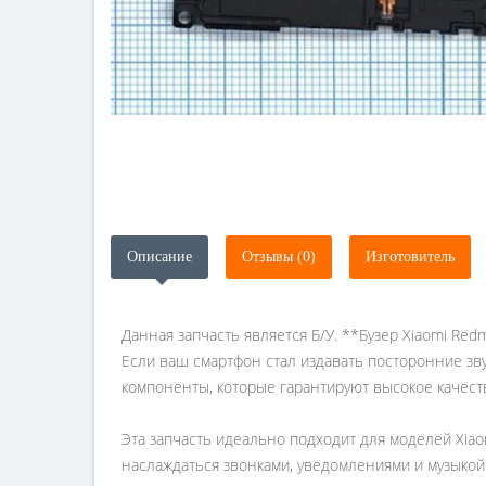
Описание
Отзывы (0)
Изготовитель
Данная запчасть является Б/У. **Бузер Xiaomi Re
Если ваш смартфон стал издавать посторонние зву
компоненты, которые гарантируют высокое качест
Эта запчасть идеально подходит для моделей Xiaom
наслаждаться звонками, уведомлениями и музыкой 