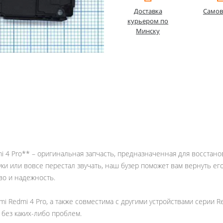
Доставка
Самов
курьером по
Минску
dmi 4 Pro** – оригинальная запчасть, предназначенная для восста
ки или вовсе перестал звучать, наш бузер поможет вам вернуть е
во и надежность.
i Redmi 4 Pro, а также совместима с другими устройствами серии R
без каких-либо проблем.