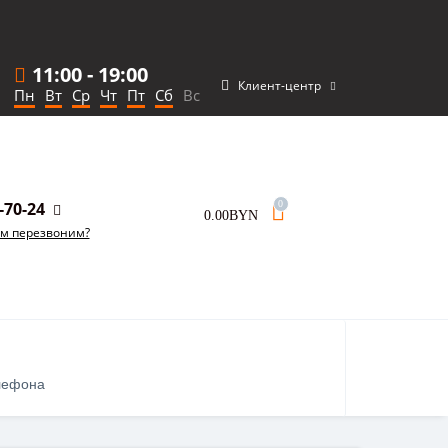
11:00
-
19:00
Клиент-центр
Пн
Вт
Ср
Чт
Пт
Сб
Вс
-70-24
0
0.00BYN
ам перезвоним?
лефона