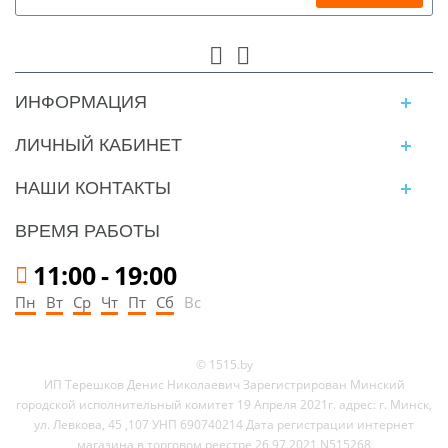
ИНФОРМАЦИЯ
ЛИЧНЫЙ КАБИНЕТ
НАШИ КОНТАКТЫ
ВРЕМЯ РАБОТЫ
11:00
-
19:00
Пн
Вт
Ср
Чт
Пт
Сб
Вс
© 1515.by
ИП Терешков Денис Николаевич Зарегистрирован Минский
городской исполнительный комитет 19 Апреля 2021г. адрес: г. Минск,
ул. Левкова, 45 ,107 УНП 690740214 Дата регистрации интернет
магазина в торговом реестре 26.97.2021 N515268