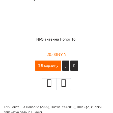
NFC-антенна Honor 10i
20.00BYN
В корзину
Теги:
Антенна Honor 8A (2020)
,
Huawei Y6 (2019)
,
Шлейфа
,
кнопки
,
отпечатка пальца Huawei