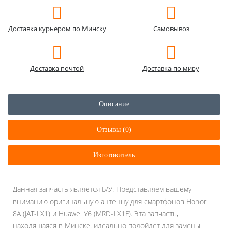
Доставка курьером по Минску
Самовывоз
Доставка почтой
Доставка по миру
Описание
Отзывы (0)
Изготовитель
Данная запчасть является Б/У. Представляем вашему
вниманию оригинальную антенну для смартфонов Honor
8A (JAT-LX1) и Huawei Y6 (MRD-LX1F). Эта запчасть,
находящаяся в Минске, идеально подойдет для замены