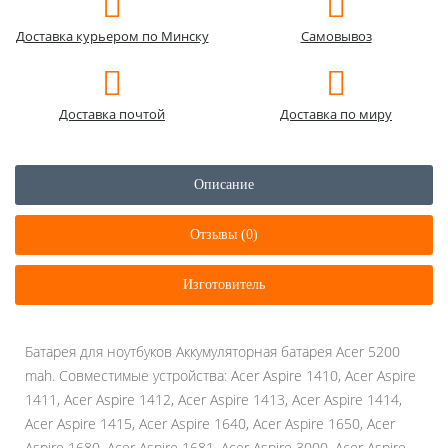
Доставка курьером по Минску
Самовывоз
Доставка почтой
Доставка по миру
Описание
Отзывы (0)
Изготовитель
Батарея для ноутбуков Аккумуляторная батарея Acer 5200
mah. Совместимые устройства: Acer Aspire 1410, Acer Aspire
1411, Acer Aspire 1412, Acer Aspire 1413, Acer Aspire 1414,
Acer Aspire 1415, Acer Aspire 1640, Acer Aspire 1650, Acer
Aspire 1680, Acer Aspire 1681, Acer Aspire 3000, Acer Aspire