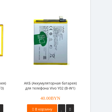
рея)
АКБ (Аккумуляторная батарея)
АКБ (Акку
F3)
для телефона Vivo Y02 (B-W1)
для телеф
40.00BYN
В корзину
В к