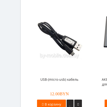
USB-(micro-usb) кабель
АК
дл
Wi
12.00BYN
В корзину