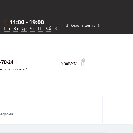
11:00
-
19:00
Клиент-центр
Пн
Вт
Ср
Чт
Пт
Сб
Вс
-70-24
0
0.00BYN
ам перезвоним?
лефона