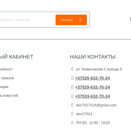
Готово
ЫЙ КАБИНЕТ
НАШИ КОНТАКТЫ
кабинет
ул. Романовская Слобода 9
+37525-632-70-24
 заказов
ладки
+37529-632-70-24
а новостей
+37533-632-70-24
den7627024@gmail.com
den27024
ПН-ВС: 11:00 - 19:00