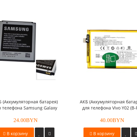
Б (Аккумуляторная батарея)
АКБ (Аккумуляторная бата
я телефона Samsung Galaxy
для телефона Vivo Y02 (B-
n/Galaxy Beam (EB585157LU)
24.00BYN
оригинал
40.00BYN
В корзину
В корзину