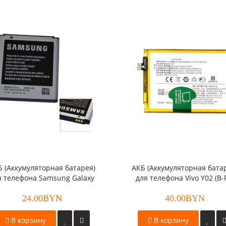
Б (Аккумуляторная батарея)
АКБ (Аккумуляторная бата
я телефона Samsung Galaxy
для телефона Vivo Y02 (B-
n/Galaxy Beam (EB585157LU)
24.00BYN
оригинал
40.00BYN
В корзину
В корзину