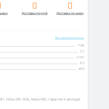
ывоз
Доставка почтой
Доставка по миру
Все характеристики
1100
3.7
Li-Ion
6.3
40.8
N81, Nokia N81 8Gb, Nokia N82. Гарантия 6 месяцев.