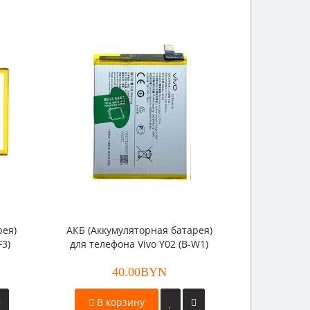
рея)
АКБ (Аккумуляторная батарея)
АКБ (Акку
F3)
для телефона Vivo Y02 (B-W1)
для телеф
40.00BYN
В корзину
В к