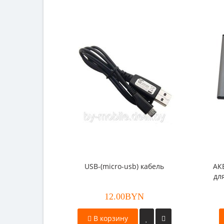
USB-(micro-usb) кабель
АК
дл
Wi
12.00BYN
В корзину