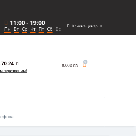
11:00
-
19:00
Клиент-центр
Пн
Вт
Ср
Чт
Пт
Сб
Вс
-70-24
0
0.00BYN
ам перезвоним?
лефона