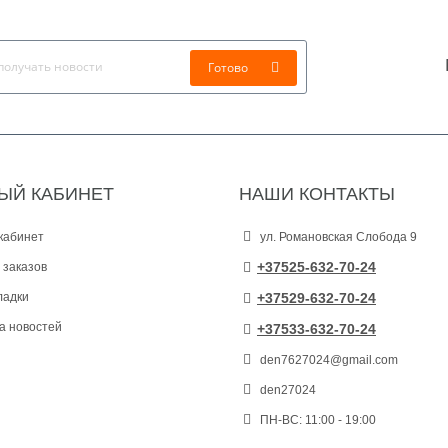
Готово
ЫЙ КАБИНЕТ
НАШИ КОНТАКТЫ
кабинет
ул. Романовская Слобода 9
+37525-632-70-24
 заказов
ладки
+37529-632-70-24
а новостей
+37533-632-70-24
den7627024@gmail.com
den27024
ПН-ВС: 11:00 - 19:00