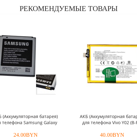
РЕКОМЕНДУЕМЫЕ ТОВАРЫ
Б (Аккумуляторная батарея)
АКБ (Аккумуляторная бата
я телефона Samsung Galaxy
для телефона Vivo Y02 (B-
n/Galaxy Beam (EB585157LU)
24.00BYN
оригинал
40.00BYN