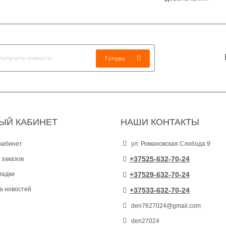
Готово
ЫЙ КАБИНЕТ
НАШИ КОНТАКТЫ
кабинет
ул. Романовская Слобода 9
+37525-632-70-24
 заказов
ладки
+37529-632-70-24
а новостей
+37533-632-70-24
den7627024@gmail.com
den27024