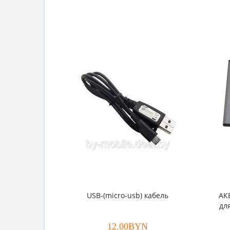
USB-(micro-usb) кабель
АК
дл
Wi
12.00BYN