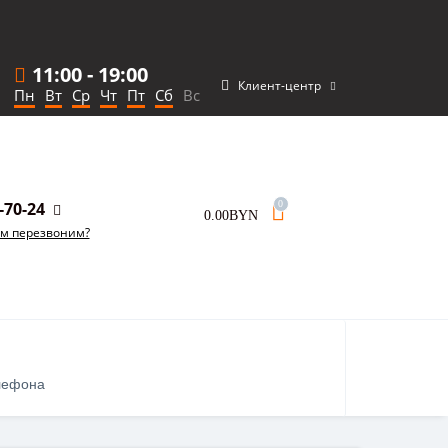
11:00
-
19:00
Клиент-центр
Пн
Вт
Ср
Чт
Пт
Сб
Вс
-70-24
0
0.00BYN
ам перезвоним?
лефона