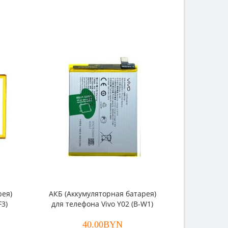
рея)
АКБ (Аккумуляторная батарея)
АКБ (Акку
F3)
для телефона Vivo Y02 (B-W1)
для телеф
40.00BYN