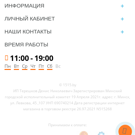
ИНФОРМАЦИЯ
ЛИЧНЫЙ КАБИНЕТ
НАШИ КОНТАКТЫ
ВРЕМЯ РАБОТЫ
11:00
-
19:00
Пн
Вт
Ср
Чт
Пт
Сб
Вс
© 1515.by
ИП Терешков Денис Николаевич Зарегистрирован Минский
городской исполнительный комитет 19 Апреля 2021г. адрес: г. Минск,
ул. Левкова, 45 ,107 УНП 690740214 Дата регистрации интернет
магазина в торговом реестре 26.97.2021 N515268
Принимаем к оплате: