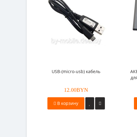
USB-(micro-usb) кабель
АК
дл
Wi
12.00BYN
В корзину