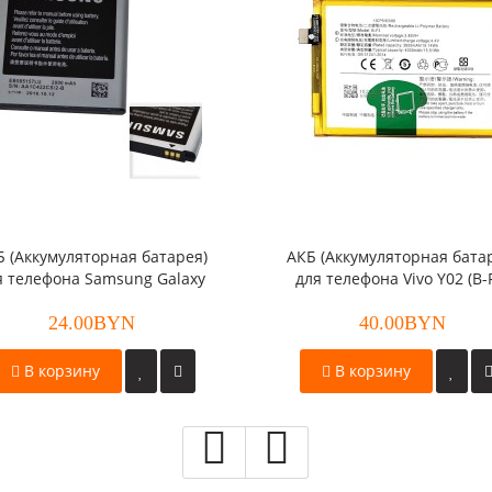
Б (Аккумуляторная батарея)
АКБ (Аккумуляторная бата
я телефона Samsung Galaxy
для телефона Vivo Y02 (B-
n/Galaxy Beam (EB585157LU)
24.00BYN
оригинал
40.00BYN
В корзину
В корзину