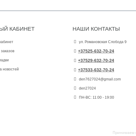
ЫЙ КАБИНЕТ
НАШИ КОНТАКТЫ
кабинет
ул. Романовская Слобода 9
+37525-632-70-24
 заказов
ладки
+37529-632-70-24
а новостей
+37533-632-70-24
den7627024@gmail.com
den27024
ПН-ВС: 11:00 - 19:00
Принимаем к