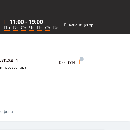
11:00
-
19:00
Клиент-центр
Пн
Вт
Ср
Чт
Пт
Сб
Вс
-70-24
0
0.00BYN
ам перезвоним?
лефона