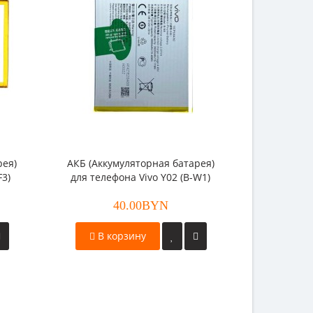
рея)
АКБ (Аккумуляторная батарея)
АКБ (Акку
F3)
для телефона Vivo Y02 (B-W1)
для телеф
40.00BYN
В корзину
В к