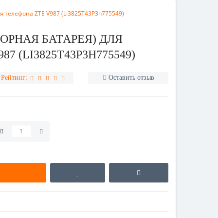
я телефона ZTE V987 (Li3825T43P3h775549)
ОРНАЯ БАТАРЕЯ) ДЛЯ
7 (LI3825T43P3H775549)
Рейтинг:
Оставить отзыв