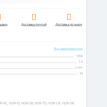
ывоз
Доставка почтой
Доставка по миру
Все характеристики
1050
7.4
Li-Ion
34
R-HC, HDR-PJ, HDR-SR, HDR-TD, HDR-UX, HDR-XR,