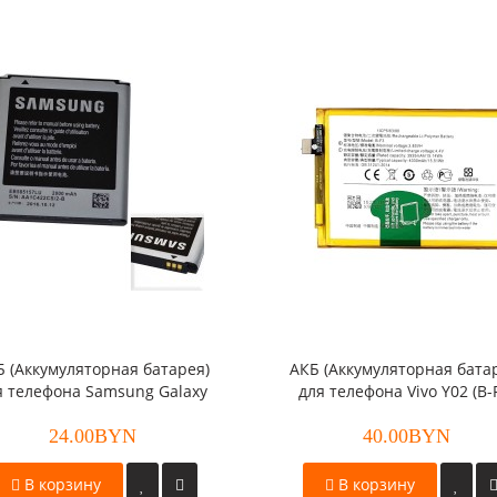
Б (Аккумуляторная батарея)
АКБ (Аккумуляторная бата
я телефона Samsung Galaxy
для телефона Vivo Y02 (B-
n/Galaxy Beam (EB585157LU)
24.00BYN
оригинал
40.00BYN
В корзину
В корзину