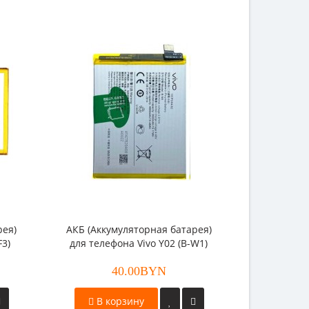
рея)
АКБ (Аккумуляторная батарея)
АКБ (Акку
F3)
для телефона Vivo Y02 (B-W1)
для телеф
40.00BYN
В корзину
В к