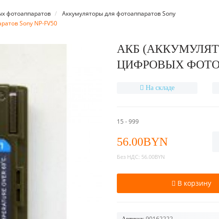
ых фотоаппаратов
Аккумуляторы для фотоаппаратов Sony
ратов Sony NP-FV50
АКБ (АККУМУЛЯТ
ЦИФРОВЫХ ФОТОА
На складе
15 - 999
56.00BYN
Без НДС:
56.00BYN
В корзину
90162222