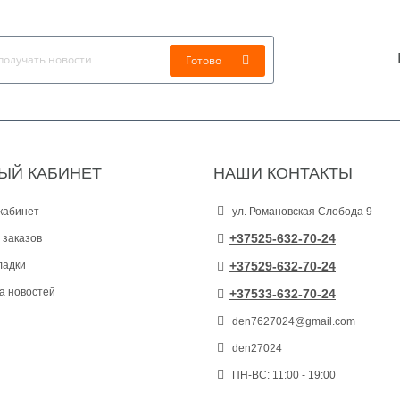
Готово
ЫЙ КАБИНЕТ
НАШИ КОНТАКТЫ
кабинет
ул. Романовская Слобода 9
+37525-632-70-24
 заказов
ладки
+37529-632-70-24
а новостей
+37533-632-70-24
den7627024@gmail.com
den27024
ПН-ВС: 11:00 - 19:00