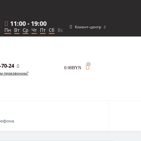
11:00
-
19:00
Клиент-центр
Пн
Вт
Ср
Чт
Пт
Сб
Вс
-70-24
0
0.00BYN
ам перезвоним?
лефона