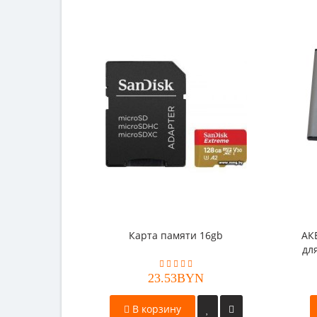
Карта памяти 16gb
АК
дл
Wi
23.53BYN
В корзину