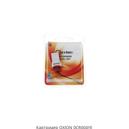
Картридер OXION 0CR004YE