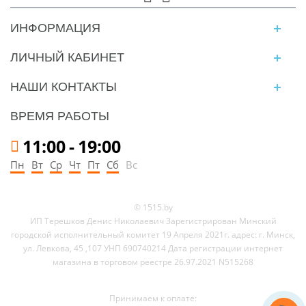
ИНФОРМАЦИЯ
ЛИЧНЫЙ КАБИНЕТ
НАШИ КОНТАКТЫ
ВРЕМЯ РАБОТЫ
11:00
-
19:00
Пн
Вт
Ср
Чт
Пт
Сб
Вс
© 1515.by
ИП Терешков Денис Николаевич Зарегистрирован Минский
городской исполнительный комитет 19 Апреля 2021г. адрес: г. Минск,
ул. Левкова, 45 ,107 УНП 690740214 Дата регистрации интернет
магазина в торговом реестре 26.97.2021 N515268
Принимаем к оплате: