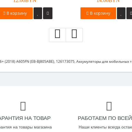
12.00BYN
14.00BYN
В корзину
В корзину
6+ (2018) A605FN (EB-BJ805ABE)
,
126173075
,
Аккумуляторы для мобильных 
АРАНТИЯ НА ТОВАР
РАБОТАЕМ ПО ВСЕЙ
рантия на товары магазина
Наши клиенты всегда оста