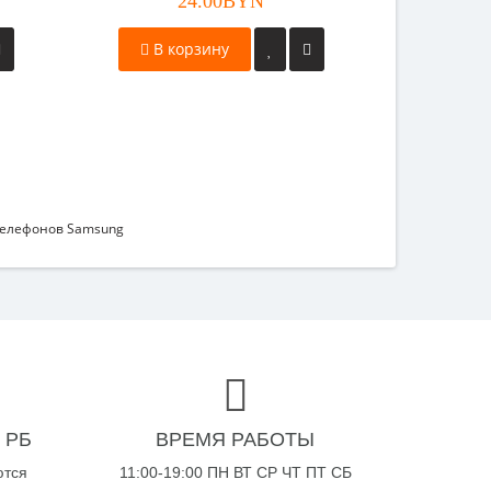
24.00BYN
оригинал
В корзину
В к
телефонов Samsung
 РБ
ВРЕМЯ РАБОТЫ
ются
11:00-19:00 ПН ВТ СР ЧТ ПТ СБ