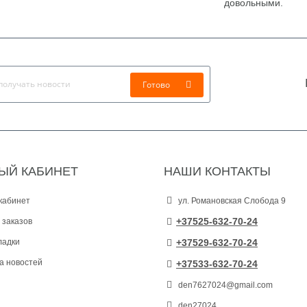
довольными.
Готово
ЫЙ КАБИНЕТ
НАШИ КОНТАКТЫ
кабинет
ул. Романовская Слобода 9
+37525-632-70-24
 заказов
ладки
+37529-632-70-24
а новостей
+37533-632-70-24
den7627024@gmail.com
den27024