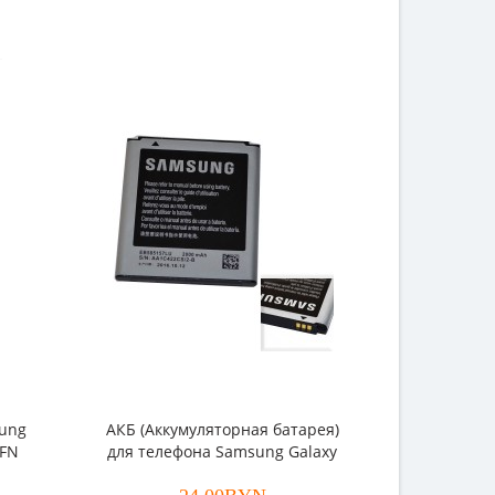
sung
АКБ (Аккумуляторная батарея)
АКБ (Акку
5FN
для телефона Samsung Galaxy
для теле
Win/Galaxy Beam (EB585157LU)