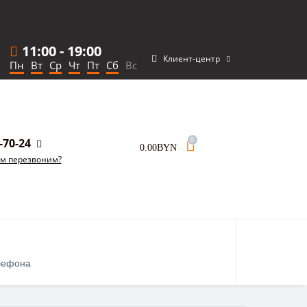
11:00
-
19:00
Клиент-центр
Пн
Вт
Ср
Чт
Пт
Сб
Вс
-70-24
0
0.00BYN
ам перезвоним?
лефона