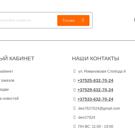
Готово
ЫЙ КАБИНЕТ
НАШИ КОНТАКТЫ
кабинет
ул. Романовская Слобода 9
+37525-632-70-24
 заказов
ладки
+37529-632-70-24
а новостей
+37533-632-70-24
den7627024@gmail.com
den27024
ПН-ВС: 11:00 - 19:00