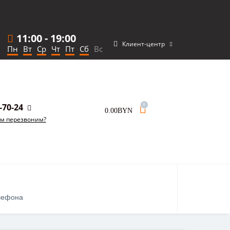
11:00
-
19:00
Клиент-центр
Пн
Вт
Ср
Чт
Пт
Сб
Вс
-70-24
0
0.00BYN
ам перезвоним?
лефона