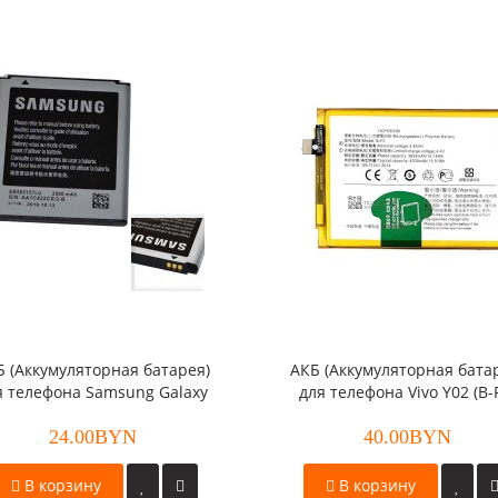
Б (Аккумуляторная батарея)
АКБ (Аккумуляторная бата
я телефона Samsung Galaxy
для телефона Vivo Y02 (B-
n/Galaxy Beam (EB585157LU)
24.00BYN
оригинал
40.00BYN
В корзину
В корзину