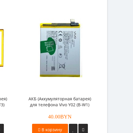
рея)
АКБ (Аккумуляторная батарея)
АКБ (Акку
F3)
для телефона Vivo Y02 (B-W1)
для телеф
40.00BYN
В корзину
В к