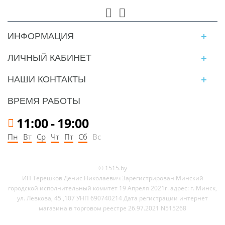
ИНФОРМАЦИЯ
ЛИЧНЫЙ КАБИНЕТ
НАШИ КОНТАКТЫ
ВРЕМЯ РАБОТЫ
11:00
-
19:00
Пн
Вт
Ср
Чт
Пт
Сб
Вс
© 1515.by
ИП Терешков Денис Николаевич Зарегистрирован Минский
городской исполнительный комитет 19 Апреля 2021г. адрес: г. Минск,
ул. Левкова, 45 ,107 УНП 690740214 Дата регистрации интернет
магазина в торговом реестре 26.97.2021 N515268